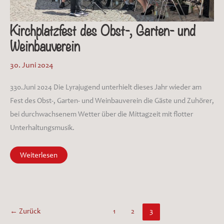
Kirchplatzfest des Obst-, Garten- und
Weinbauverein
30. Juni 2024
330.Juni 2024 Die Lyrajugend unterhielt dieses Jahr wieder am
Fest des Obst-, Garten- und Weinbauverein die Gäste und Zuhörer,
bei durchwachsenem Wetter über die Mittagzeit mit flotter
Unterhaltungsmusik.
Kirchplatzfest
Weiterlesen
des
Obst-,
Garten-
und
Weinbauverein
←
Zurück
1
2
3