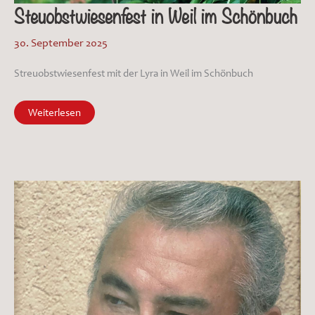
Steuobstwiesenfest in Weil im Schönbuch
30. September 2025
Streuobstwiesenfest mit der Lyra in Weil im Schönbuch
Steuobstwiesenfest
Weiterlesen
in
Weil
im
Schönbuch