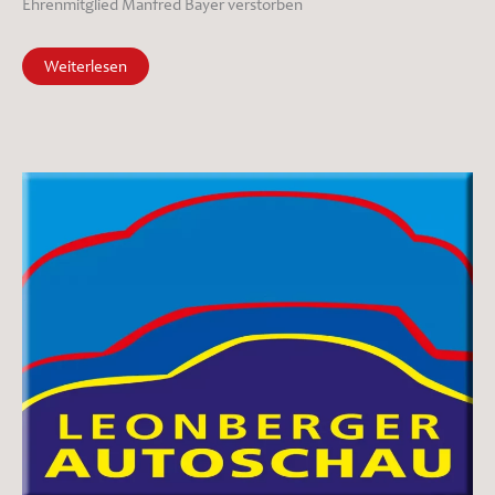
Ehrenmitglied Manfred Bayer verstorben
Ehrenmitglied
Weiterlesen
Manfred
Bayer
verstorben