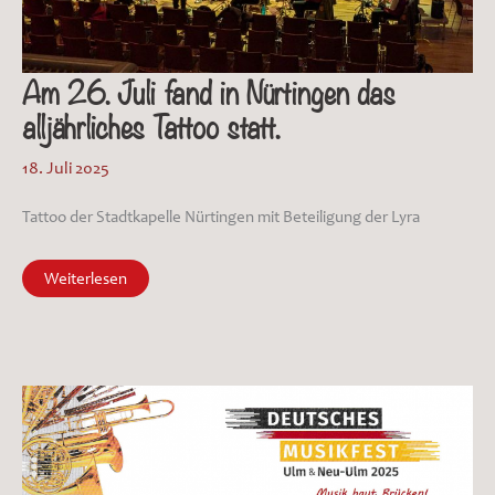
Am 26. Juli fand in Nürtingen das
alljährliches Tattoo statt.
18. Juli 2025
Tattoo der Stadtkapelle Nürtingen mit Beteiligung der Lyra
Am
Weiterlesen
26.
Juli
fand
in
Nürtingen
das
alljährliches
Tattoo
statt.