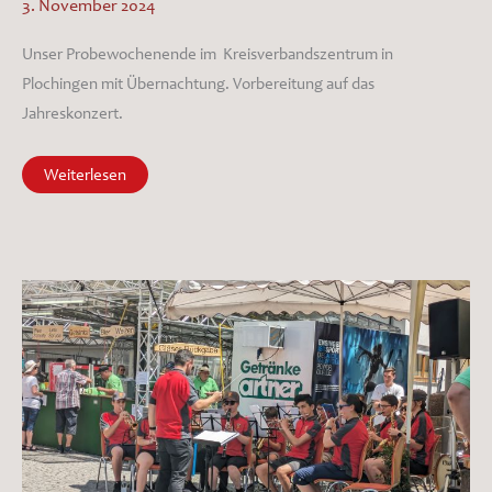
3. November 2024
2025
Unser Probewochenende im Kreisverbandszentrum in
Plochingen mit Übernachtung. Vorbereitung auf das
Jahreskonzert.
Probewochenende
Weiterlesen
in
Plochingen