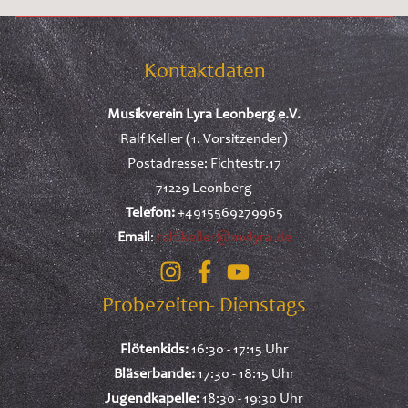
Kontaktdaten
Musikverein Lyra Leonberg e.V.
Ralf Keller (1. Vorsitzender)
Postadresse: Fichtestr.17
71229 Leonberg
Telefon:
+4915569279965
Email
:
ralf.keller@mvlyra.de
Probezeiten- Dienstags
Flötenkids:
16:30 - 17:15 Uhr
Bläserbande:
17:30 - 18:15 Uhr
Jugendkapelle:
18:30 - 19:30 Uhr