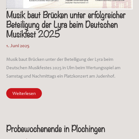
Musik baut Brücken unter erfolgreicher
Beteiligung der Lyra beim Deutschen
Musikfest 2025
1. Juni 2025
Musik baut Brücken unter der Beteiligung der Lyra beim
Deutschen Musikfestes 2025 in Ulm beim Wertungsspiel am
Samstag und Nachmittags ein Platzkonzert am Judenhof.
Musik
Weiterlesen
baut
Brücken
unter
erfolgreicher
Beteiligung
der
Lyra
Probewochenende in Plochingen
beim
Deutschen
Musikfest