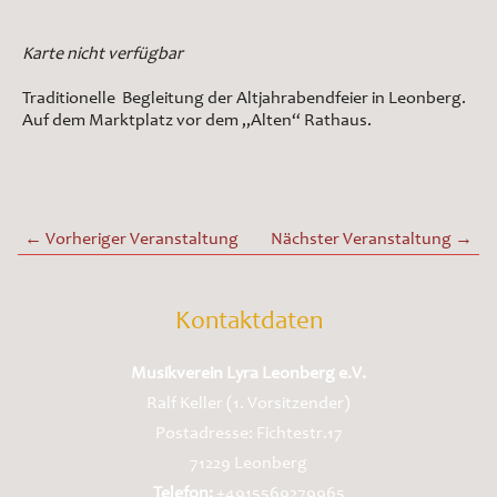
Karte nicht verfügbar
Traditionelle Begleitung der Altjahrabendfeier in Leonberg.
Auf dem Marktplatz vor dem „Alten“ Rathaus.
←
Vorheriger Veranstaltung
Nächster Veranstaltung
→
Kontaktdaten
Musikverein Lyra Leonberg e.V.
Ralf Keller (1. Vorsitzender)
Postadresse: Fichtestr.17
71229 Leonberg
Telefon:
+4915569279965